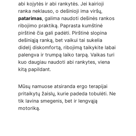
abi kojytės ir abi rankytės. Jei kairioji 
ranka neklauso, o dešinioji ima viršų, 
patarimas
, galima naudoti dešinės rankos 
ribojimo praktiką. Paprasta kumštinė 
pirštinė čia gali padėti. Pirštinė slopina 
dešiniąją ranką, bet vaikui tai sukelia 
didelį diskomfortą, ribojimą taikykite labai 
palengva ir trumpą laiko tarpą. Vaikas turi 
kuo daugiau naudoti abi rankytes, viena 
kitą papildant.
Mūsų namuose atsiranda ergo terapijai 
pritaikytų žaislų, kurie padeda tobulėti. Ne 
tik lavina smegenis, bet ir lengvąją 
motoriką.