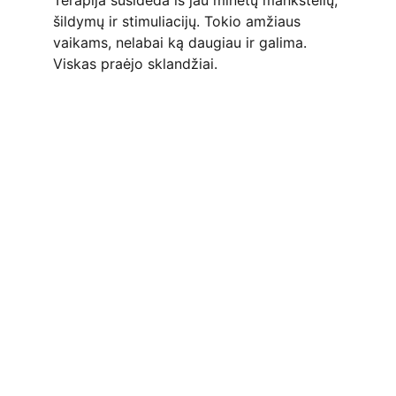
Terapija susideda iš jau minėtų mankštelių, 
šildymų ir stimuliacijų. Tokio amžiaus 
vaikams, nelabai ką daugiau ir galima. 
Viskas praėjo sklandžiai.