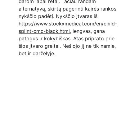
darom labai retai. Tačiau randam 
alternatyvą, skirtą pagerinti kairės rankos 
nykščio padėtį. Nykščio įtvaras iš 
https://www.stockxmedical.com/en/child-
splint-cmc-black.html
, lengvas, gana 
patogus ir kokybiškas. Atas priprato prie 
šios įtvaro greitai. Nešiojo jį ne tik namie, 
bet ir darželyje.