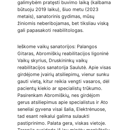
galimybėm pratęsti buvimo laiką (kalbama 
būtuoju 2019 laiku), šiuo metu (2023 
metais), sanatorinis gydimas, mūsų 
žiniomis neberibojamas, bet tiksliau viską 
gali papasakoti reabilitologas.
Ieškome vaikų sanatorijos: Palangos 
Gitaras, Abromiškių reabilitacijos ligoninė 
Vaikų skyrius, Druskininkų vaikų 
reabilitacijos sanatorija Saulutė. Apie visas 
girdėjome įvairių atsiliepimų, vienur sunku 
gauti vietą, kitur reikia vengti vasaros, dėl 
pacientų kiekio ar specialistų trūkumo. 
Pasirenkam Abromiškių, nes girdėjom 
gerus atsiliepimus apie specialistus ir Ato 
seneliai gyvena visai šalia, Elektrėnuose, 
tad esant reikalui galima sulaukti 
pastiprinimo. Palata gera, viskas vietoje. 