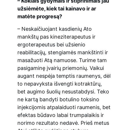
– Kokiais gydymais ir stiprinimais jau 
užsiėmėte, kiek tai kainavo ir ar 
matėte progresą?
– Neskaičiuojant kasdienių Ato 
mankštų pas kineziterapeutus ir 
ergoterapeutus bei užsienio 
reabilitacijų, stengiamės mankštinti ir 
masažuoti Atą namuose. Turime tam 
pasigaminę įvairių priemonių. Vaikui 
augant nespėja temptis raumenys, dėl 
to nepavyksta išvengti kotraktūrų, 
bet augimo šuolių nesustabdysi. Teko 
ne kartą bandyti botulino toksino 
injekcijomis atpalaiduoti raumenis, bet 
efektas būdavo labai trumpalaikis ir 
norimo rezultato nedavė. Prieš metus 