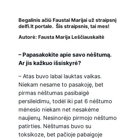
Begalinis ačiū Faustai Marijai už straipsnį 
delfi.lt portale.  Šis straipsnis, tai mes!
Autorė: Fausta Marija Leščiauskaitė
– Papasakokite apie savo nėštumą. 
Ar jis kažkuo išsiskyrė?
– Atas buvo labai lauktas vaikas. 
Niekam nesame to pasakoję, bet 
pirmas nėštumas pasibaigė 
persileidimu, todėl iki pat 6 nėštumo 
mėnesio niekam net nesakėme 
naujienų. Nesinorėjo pirmojo nėštumo 
patirties. Nėštumas buvo su 
toksikoze, bet pačioje pabaigoje 