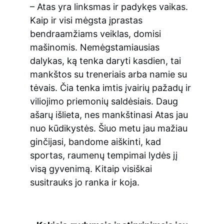
– Atas yra linksmas ir padykęs vaikas. 
Kaip ir visi mėgsta įprastas 
bendraamžiams veiklas, domisi 
mašinomis. Nemėgstamiausias 
dalykas, ką tenka daryti kasdien, tai 
mankštos su treneriais arba namie su 
tėvais. Čia tenka imtis įvairių pažadų ir 
viliojimo priemonių saldėsiais. Daug 
ašarų išlieta, nes mankštinasi Atas jau 
nuo kūdikystės. Šiuo metu jau mažiau 
ginčijasi, bandome aiškinti, kad 
sportas, raumenų tempimai lydės jį 
visą gyvenimą. Kitaip visiškai 
susitrauks jo ranka ir koja.