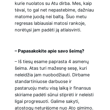
kurie nuolatos su Atu dirba. Mes, kaip 
tėvai, to gal net nepastebime, dažniau 
matome juodą nei baltą. Šiuo metu 
regresas labiausiai matosi rankoje, 
norėtųsi jam padėti ją atlaisvinti.
– Papasakokite apie savo šeimą?
– Iš tiesų esame paprasta 4 asmenų 
šeima. Atas turi mažesnę sesę, kuri 
neleidžia jam nuobodžiauti. Dirbame 
standartiniuose darbuose ir 
pastaruoju metu visą laiką ir finansus 
skiriame padėti sūnui stiprėti ir neleisti 
ligai progresuoti. Galime sakyti, 
atostogų neturėjome nuo Ato gimimo. 