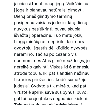
jaučiausi turinti daug jėgų. Vaikščiojau 
į jogą ir planavau natūraliai gimdyti. 
Dieną prieš gimdymo terminą 
pasigedau vaisiaus judesių, kitą dieną 
nuvykus pasitikrinti, buvau skubiai 
išvežta į operacinę. Tuo metu jokių 
blogų minčių net neprisileidau, nors 
gydytojų išgąstis dėl kūdikio gyvybės 
neramino. Tačiau po cezario visi 
nurimom, nes Atas gimė neuždusęs, jo 
nereikėjo gaivinti. Viskas iki 6 mėnesių 
atrodė tobula. Iki pat šiandien nežinau 
tikrosios priežasties, kodėl sumažėjo 
judesiai. Gydytoja tik minėjo, kad pati 
virkštelė aplink save susipynusi buvo, 
gal tai turėjo įtakos deguonies kiekiui. 
Taip pat turiu nekokį prisiminimą iš 