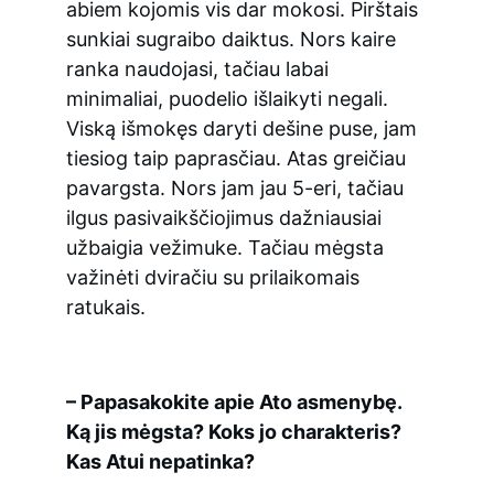
abiem kojomis vis dar mokosi. Pirštais 
sunkiai sugraibo daiktus. Nors kaire 
ranka naudojasi, tačiau labai 
minimaliai, puodelio išlaikyti negali. 
Viską išmokęs daryti dešine puse, jam 
tiesiog taip paprasčiau. Atas greičiau 
pavargsta. Nors jam jau 5-eri, tačiau 
ilgus pasivaikščiojimus dažniausiai 
užbaigia vežimuke. Tačiau mėgsta 
važinėti dviračiu su prilaikomais 
ratukais.
– Papasakokite apie Ato asmenybę. 
Ką jis mėgsta? Koks jo charakteris? 
Kas Atui nepatinka?