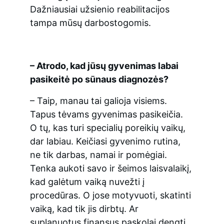
Dažniausiai užsienio reabilitacijos 
tampa mūsų darbostogomis.
– Atrodo, kad jūsų gyvenimas labai 
pasikeitė po sūnaus diagnozės?
– Taip, manau tai galioja visiems. 
Tapus tėvams gyvenimas pasikeičia. 
O tų, kas turi specialių poreikių vaikų, 
dar labiau. Keičiasi gyvenimo rutina, 
ne tik darbas, namai ir pomėgiai. 
Tenka aukoti savo ir šeimos laisvalaikį, 
kad galėtum vaiką nuvežti į 
procedūras. O jose motyvuoti, skatinti 
vaiką, kad tik jis dirbtų. Ar 
suplanuotus finansus paskolai dengti 