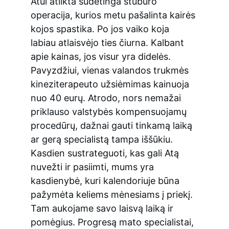
Atui atlikta sudėtinga stuburo 
operacija, kurios metu pašalinta kairės 
kojos spastika. Po jos vaiko koja 
labiau atlaisvėjo ties čiurna. Kalbant 
apie kainas, jos visur yra didelės. 
Pavyzdžiui, vienas valandos trukmės 
kineziterapeuto užsiėmimas kainuoja 
nuo 40 eurų. Atrodo, nors nemažai 
priklauso valstybės kompensuojamų 
procedūrų, dažnai gauti tinkamą laiką 
ar gerą specialistą tampa iššūkiu. 
Kasdien sustrateguoti, kas gali Atą 
nuvežti ir pasiimti, mums yra 
kasdienybė, kuri kalendoriuje būna 
pažymėta keliems mėnesiams į priekį. 
Tam aukojame savo laisvą laiką ir 
pomėgius. Progresą mato specialistai, 