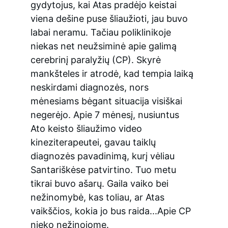
gydytojus, kai Atas pradėjo keistai 
viena dešine puse šliaužioti, jau buvo 
labai neramu. Tačiau poliklinikoje 
niekas net neužsiminė apie galimą 
cerebrinį paralyžių (CP). Skyrė 
mankšteles ir atrodė, kad tempia laiką 
neskirdami diagnozės, nors 
mėnesiams bėgant situacija visiškai 
negerėjo. Apie 7 mėnesį, nusiuntus 
Ato keisto šliaužimo video 
kineziterapeutei, gavau taiklų 
diagnozės pavadinimą, kurį vėliau 
Santariškėse patvirtino. Tuo metu 
tikrai buvo ašarų. Gaila vaiko bei 
nežinomybė, kas toliau, ar Atas 
vaikščios, kokia jo bus raida...Apie CP 
nieko nežinojome.