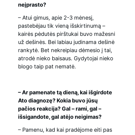
neįprasto?
– Atui gimus, apie 2-3 mėnesį, 
pastebėjau tik vieną išskirtinumą – 
kairės pėdutės pirštukai buvo mažesni 
už dešinės. Bei labiau judinama dešinė 
rankytė. Bet nekreipiau dėmesio į tai, 
atrodė nieko baisaus. Gydytojai nieko 
blogo taip pat nematė.
– Ar pamenate tą dieną, kai išgirdote 
Ato diagnozę? Kokia buvo jūsų 
pačios reakcija? Gal – rami, gal – 
išsigandote, gal atėjo neigimas?
– Pamenu, kad kai pradėjome eiti pas 