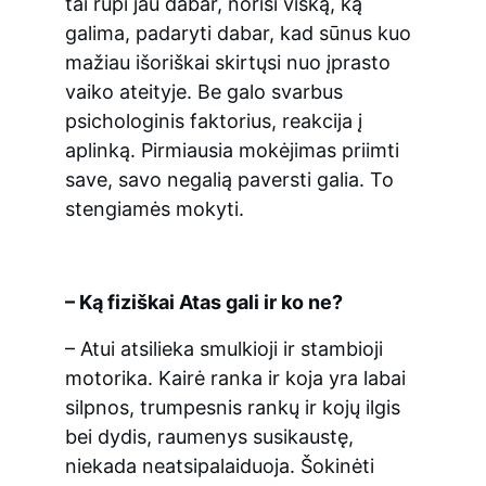
tai rūpi jau dabar, norisi viską, ką 
galima, padaryti dabar, kad sūnus kuo 
mažiau išoriškai skirtųsi nuo įprasto 
vaiko ateityje. Be galo svarbus 
psichologinis faktorius, reakcija į 
aplinką. Pirmiausia mokėjimas priimti 
save, savo negalią paversti galia. To 
stengiamės mokyti.
– Ką fiziškai Atas gali ir ko ne?
– Atui atsilieka smulkioji ir stambioji 
motorika. Kairė ranka ir koja yra labai 
silpnos, trumpesnis rankų ir kojų ilgis 
bei dydis, raumenys susikaustę, 
niekada neatsipalaiduoja. Šokinėti 