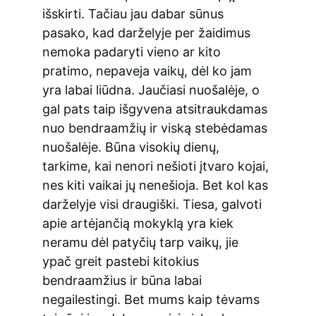
išskirti. Tačiau jau dabar sūnus 
pasako, kad darželyje per žaidimus 
nemoka padaryti vieno ar kito 
pratimo, nepaveja vaikų, dėl ko jam 
yra labai liūdna. Jaučiasi nuošalėje, o 
gal pats taip išgyvena atsitraukdamas 
nuo bendraamžių ir viską stebėdamas 
nuošalėje. Būna visokių dienų, 
tarkime, kai nenori nešioti įtvaro kojai, 
nes kiti vaikai jų nenešioja. Bet kol kas 
darželyje visi draugiški. Tiesa, galvoti 
apie artėjančią mokyklą yra kiek 
neramu dėl patyčių tarp vaikų, jie 
ypač greit pastebi kitokius 
bendraamžius ir būna labai 
negailestingi. Bet mums kaip tėvams 