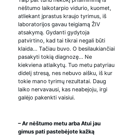
nėštumo laikotarpio vidurio, kuomet, 
atliekant įprastus kraujo tyrimus, iš 
laboratorijos gavau teigiamą ŽIV 
atsakymą. Gydanti gydytoja 
patvirtino, kad tai tikrai negali būti 
klaida... Tačiau buvo. O besilaukiančiai 
pasakyti tokią diagnozę... Ne 
kiekviena atlaikytų. Tuo metu patyriau 
didelį stresą, nes nebuvo aišku, iš kur 
tokie mano tyrimų rezultatai. Daug 
laiko nervavausi, kas neabejoju, irgi 
galėjo pakenkti vaisiui.
– Ar nėštumo metu arba Atui jau 
gimus pati pastebėjote kažką 