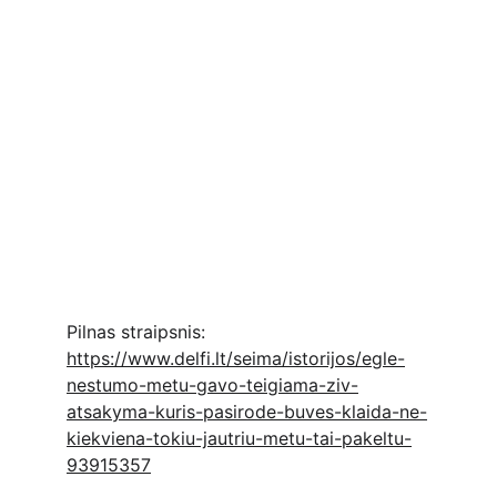
Pilnas straipsnis: 
https://www.delfi.lt/seima/istorijos/egle-
nestumo-metu-gavo-teigiama-ziv-
atsakyma-kuris-pasirode-buves-klaida-ne-
kiekviena-tokiu-jautriu-metu-tai-pakeltu-
93915357